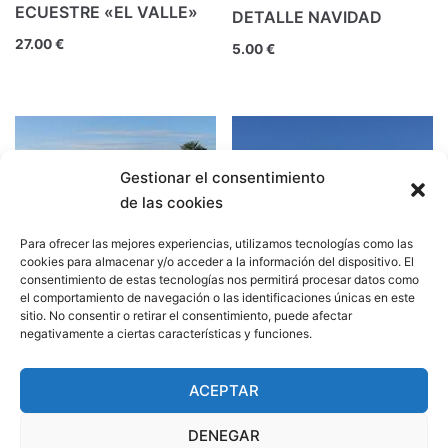
ECUESTRE «EL VALLE»
DETALLE NAVIDAD
27.00
€
5.00
€
Gestionar el consentimiento
de las cookies
Para ofrecer las mejores experiencias, utilizamos tecnologías como las
cookies para almacenar y/o acceder a la información del dispositivo. El
4ºB E.P. EXCURSIÓN
consentimiento de estas tecnologías nos permitirá procesar datos como
CALA DEL PINO
el comportamiento de navegación o las identificaciones únicas en este
sitio. No consentir o retirar el consentimiento, puede afectar
20.25
€
negativamente a ciertas características y funciones.
VISITA A CARTAGENA
6ºEP
ACEPTAR
5.50
€
DENEGAR