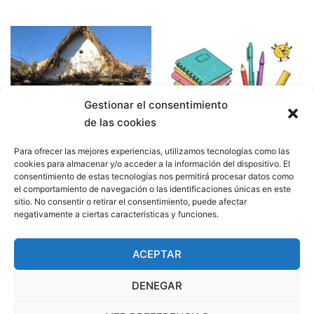
Gestionar el consentimiento
de las cookies
Para ofrecer las mejores experiencias, utilizamos tecnologías como las
cookies para almacenar y/o acceder a la información del dispositivo. El
consentimiento de estas tecnologías nos permitirá procesar datos como
el comportamiento de navegación o las identificaciones únicas en este
EXCURSIÓN PRIMERO DE
MATERIAL AULA 3ºC E.P.
sitio. No consentir o retirar el consentimiento, puede afectar
PRIMARIA Y AULA
negativamente a ciertas características y funciones.
20.00
€
ABIERTA Federación de
Peñas Huertanas
ACEPTAR
5.00
€
DENEGAR